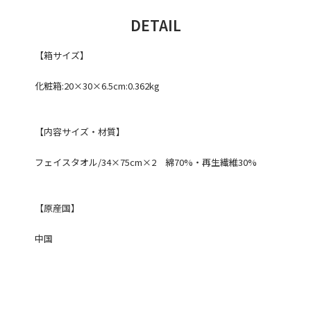
DETAIL
【箱サイズ】
化粧箱:20×30×6.5cm:0.362kg
【内容サイズ・材質】
フェイスタオル/34×75cm×2 綿70%・再生繊維30%
【原産国】
中国