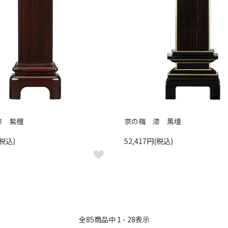
漆 紫檀
京の梅 漆 黒壇
(税込)
52,417円(税込)
全
85
商品中
1 - 28
表示