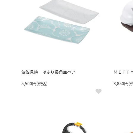
波佐見焼 はふり長角皿ペア
ＭＩＦＦ
5,500円(税込)
3,850円(