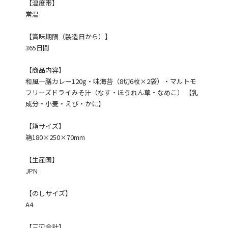
【温度帯】
常温
【賞味期限（製造日から）】
365日間
【商品内容】
和風一膳カレー120g・味海苔（8切6枚×2袋）・マルトモ
フリーズドライみそ汁（なす・ほうれん草・なめこ） 【乳
成分・小麦・えび・かに】
【箱サイズ】
箱180×250×70mm
【生産国】
JPN
【のしサイズ】
A4
【三辺合計】