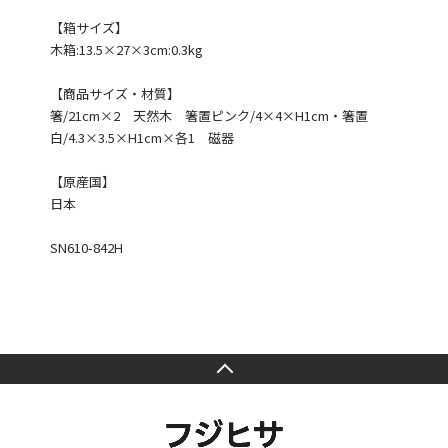
【箱サイズ】
木箱:13.5×27×3cm:0.3kg
【商品サイズ・材質】
箸/21cm×2 天然木 箸置ピンク/4×4×H1cm・箸置
白/4.3×3.5×H1cm×各1 磁器
【原産国】
日本
SN610-842H