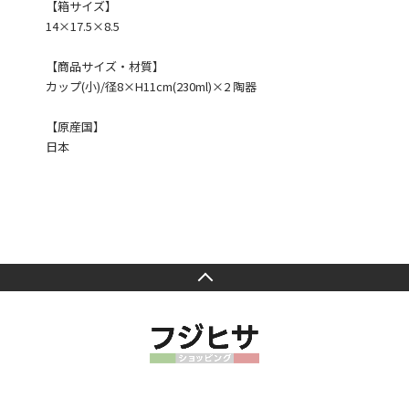
【箱サイズ】
14×17.5×8.5
【商品サイズ・材質】
カップ(小)/径8×H11cm(230ml)×2 陶器
【原産国】
日本