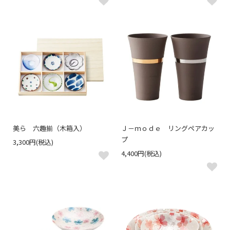
美ら 六趣揃（木箱入）
Ｊ－ｍｏｄｅ リングペアカッ
プ
3,300円(税込)
4,400円(税込)