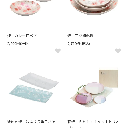
煌 カレー皿ペア
煌 三ツ組鉢揃
2,200円(税込)
2,750円(税込)
波佐見焼 はふり長角皿ペア
萩焼 Ｓｈｉｋｉｓａｉトリオ
プレート