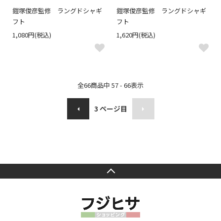
鎧塚俊彦監修 ラングドシャギ
鎧塚俊彦監修 ラングドシャギ
フト
フト
1,080円(税込)
1,620円(税込)
全
66
商品中
57 - 66
表示
3
ページ目